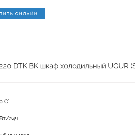
ПИТЬ ОНЛАЙН
и
220 DTK BK шкаф холодильный UGUR (S
10 С°
кВт/24ч