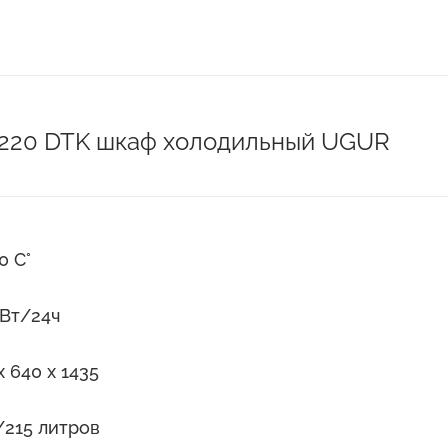
и
220 DTK шкаф холодильный UGUR
10 С°
кВт/24ч
x 640 x 1435
215 литров