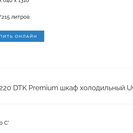
x 640 x 1310
215 литров
ПИТЬ ОНЛАЙН
и
220 DTK Premium шкаф холодильный UG
10 С°