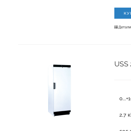
КУ
Детал
USS 
0...+
2,7 