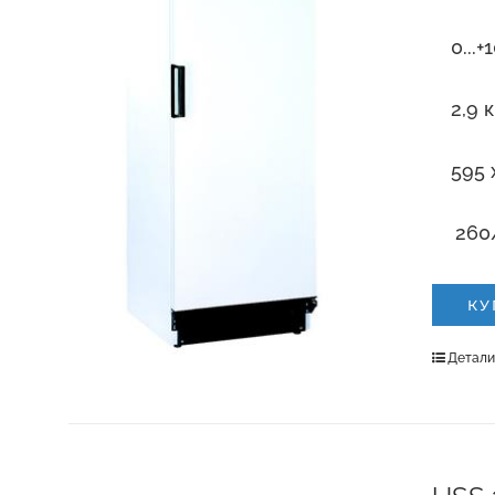
0...+
2,9 
595 
260
КУ
Детал