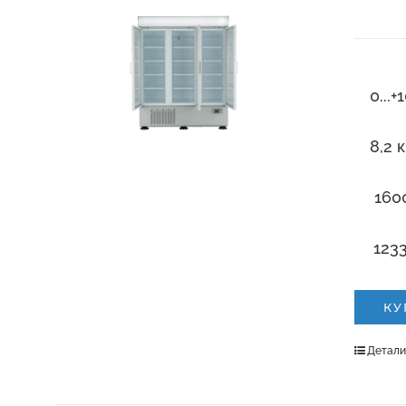
0...+
8,2 
1600
1233
КУ
Детал