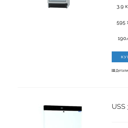
3,9 
595 
190/
КУ
Детал
USS 