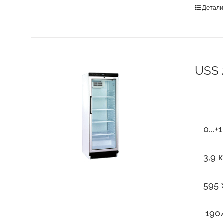
Детал
USS 
0...+
3,9 
595 
190/