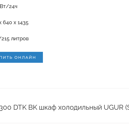
кВт/24ч
x 640 x 1435
215 литров
ПИТЬ ОНЛАЙН
и
300 DTK BK шкаф холодильный UGUR (S