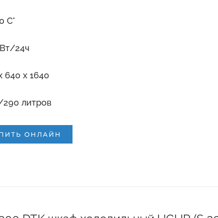
10 С°
кВт/24ч
x 640 x 1640
/290 литров
ПИТЬ ОНЛАЙН
и