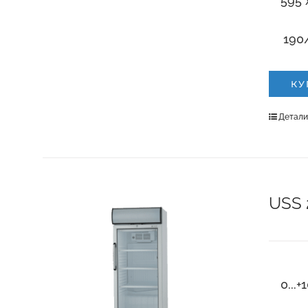
595 
190/
КУ
Детал
USS 
0...+