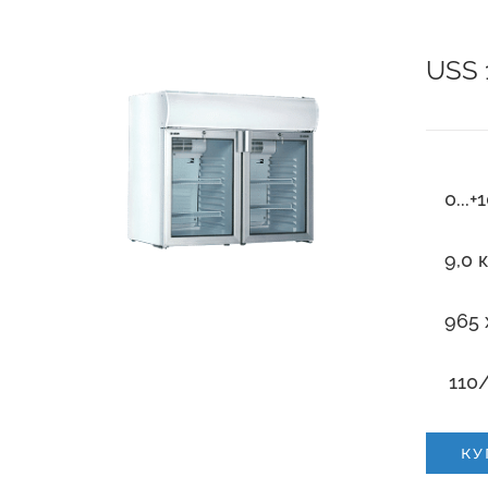
USS 
0...+
9,0 
965 
110/
КУ