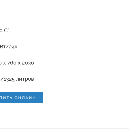
10 С°
кВт/24ч
 x 760 x 2030
/1325 литров
ПИТЬ ОНЛАЙН
и