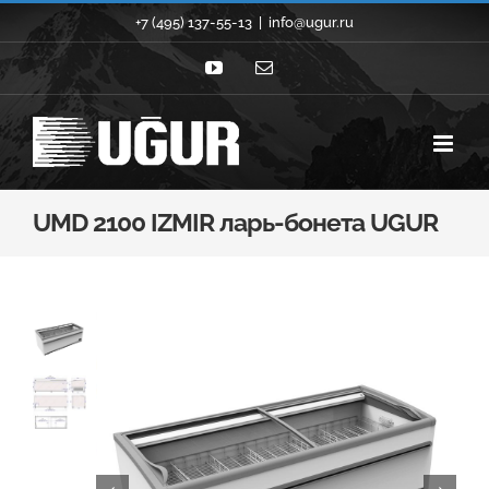
Skip
+7 (495) 137-55-13
|
info@ugur.ru
to
YouTube
Email
content
UMD 2100 IZMIR ларь-бонета UGUR