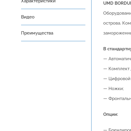
Характеристики
UMD BORDU
Оборудование
Видео
острова. Ко
Преимущества
замороженны
В стандартн
— Автоматиче
— Комплект 
— Цифровой 
— Ножки;
— Фронтальн
Опции:
— Брендиро