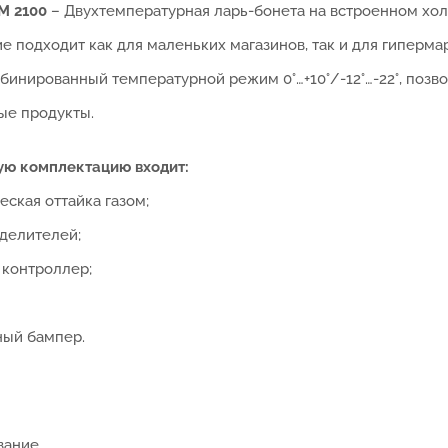
M 2100
– Двухтемпературная ларь-бонета на встроенном хол
 подходит как для маленьких магазинов, так и для гиперма
мбинированный температурной режим 0°…+10°/-12°…-22°, поз
е продукты.
ую комплектацию входит:
ская оттайка газом;
делителей;
контроллер;
ый бампер.
вание