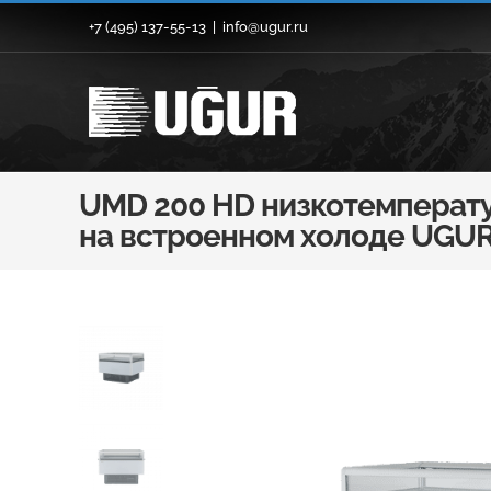
Skip
+7 (495) 137-55-13
|
info@ugur.ru
to
content
UMD 200 HD низкотемперату
на встроенном холоде UGUR 