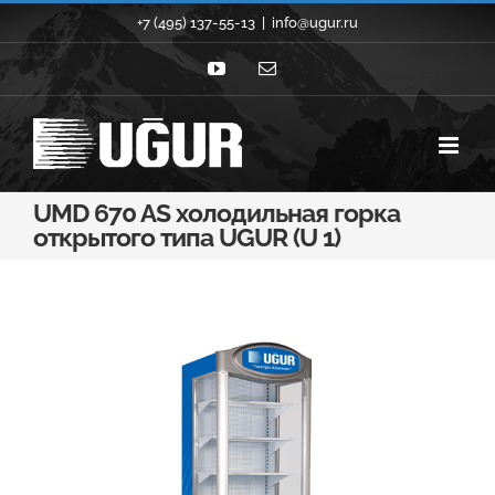
Skip
+7 (495) 137-55-13
|
info@ugur.ru
to
YouTube
Email
content
UMD 670 AS холодильная горка
открытого типа UGUR (U 1)